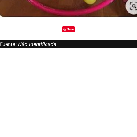
Save
Fuente:
Não identificada