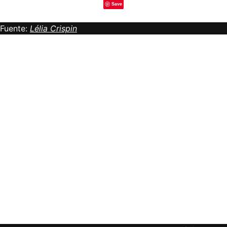
Save
Fuente:
Lélia Crispin