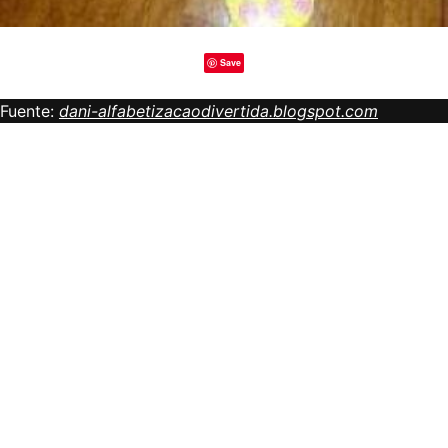
Save
Fuente:
dani-alfabetizacaodivertida.blogspot.com