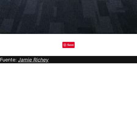
Save
Fuente:
Jamie Richey