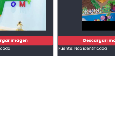
rgar imagen
Descargar im
ficada
Fuente:
Não identificada