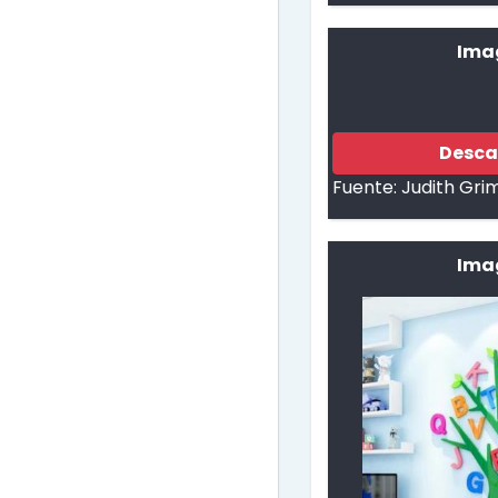
Ima
Desca
Fuente:
Judith Gri
Imag