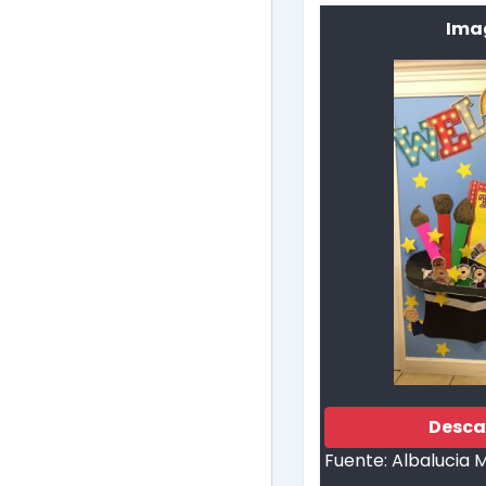
Ima
Desca
Fuente:
Albalucia M