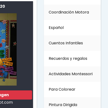
 20
Coordinación Motora
Día de los Abuelos
Español
Día del padre
Cuentos Infantiles
Día del Maestro
Recuerdos y regalos
Día internacional de los
bosques
Actividades Montessori
Invierno
Para Colorear
agen
Día del Medio ambiente
pot.com
Pintura Dirigida