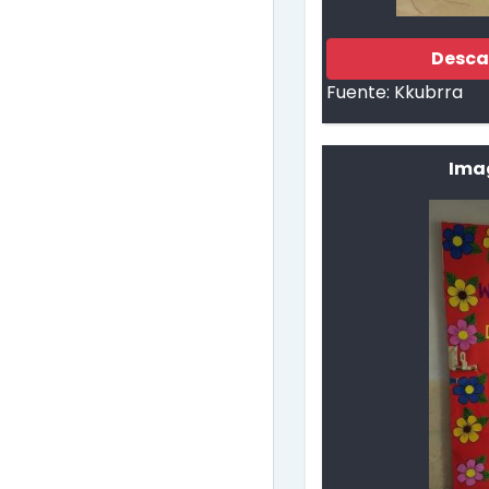
Desca
Fuente:
Kkubrra
Ima