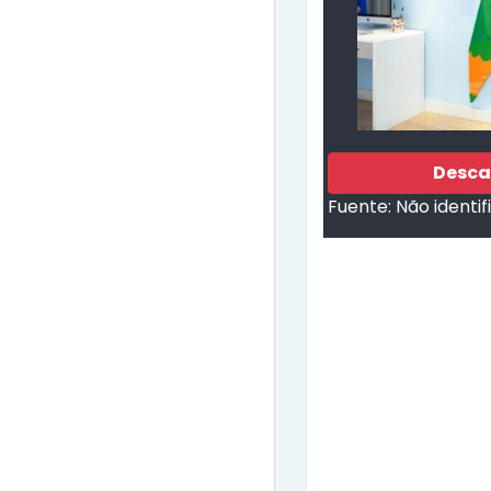
Desca
Fuente:
Não identi