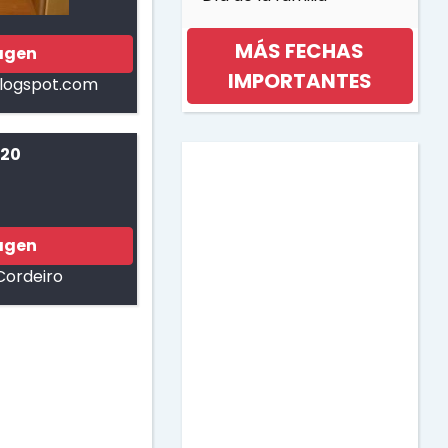
MÁS FECHAS
agen
IMPORTANTES
blogspot.com
Día internacional de la
 20
mujer
Día de la musica
agen
Cordeiro
Halloween
Día de los niños
Día de la Madre