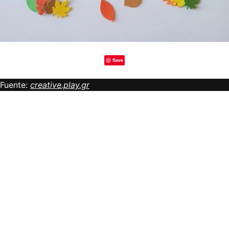
Save
Fuente:
creative.play.gr