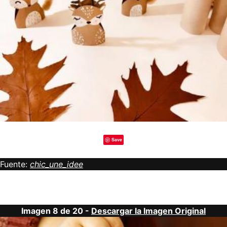
Save
Fuente:
chic_une_idee
Imagen 8 de 20 -
Descargar la Imagen Original