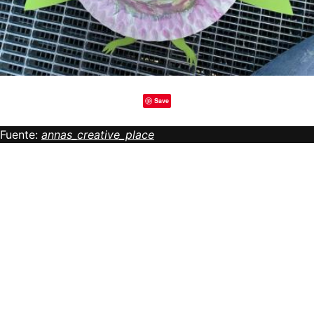
Save
Fuente:
annas_creative_place