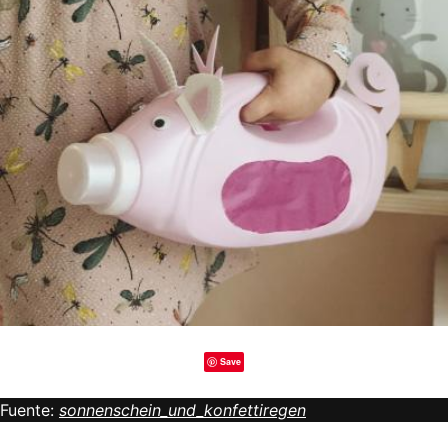
Save
Fuente:
sonnenschein_und_konfettiregen