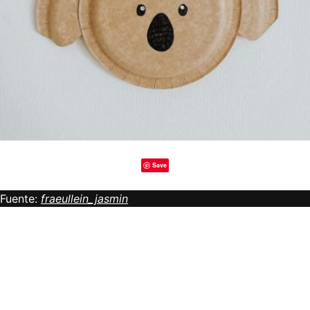
Save
Fuente:
fraeullein_jasmin