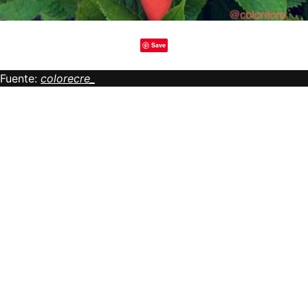
Save
Fuente:
colorecre_