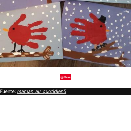
Save
Fuente:
maman_au_quotidien5