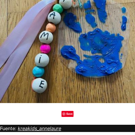
Save
Fuente:
kreakids_annelaure