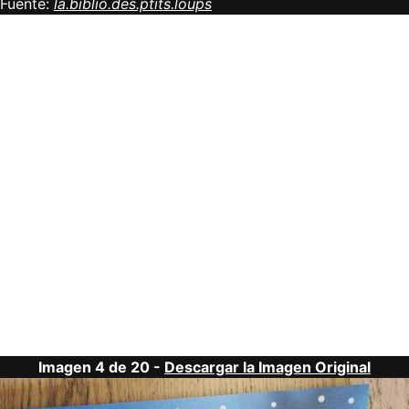
Fuente:
la.biblio.des.ptits.loups
Imagen 4 de 20 -
Descargar la Imagen Original