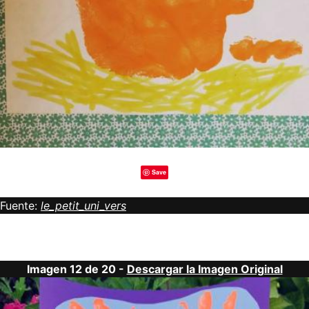
Save
Fuente:
le_petit_uni_vers
Imagen 12 de 20 -
Descargar la Imagen Original