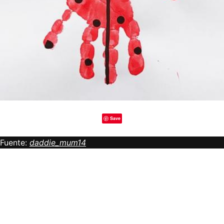
Save
Fuente:
daddie_mum14