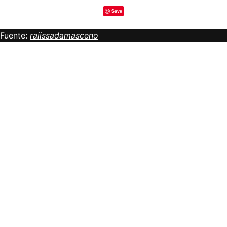
Save
Fuente:
raiissadamasceno