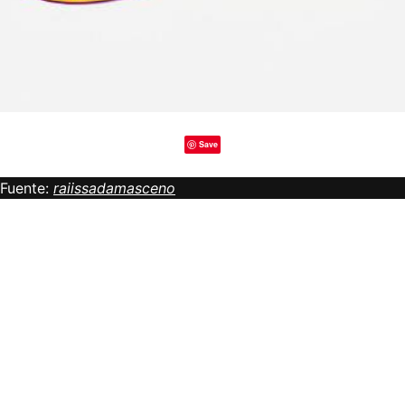
Save
Fuente:
raiissadamasceno