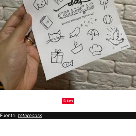
Save
Fuente:
teterecoss