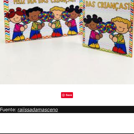
Save
Fuente:
raiissadamasceno