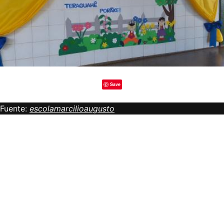
Save
Fuente:
escolamarcilioaugusto