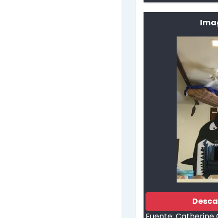
Ima
Desca
Fuente:
Catherine 