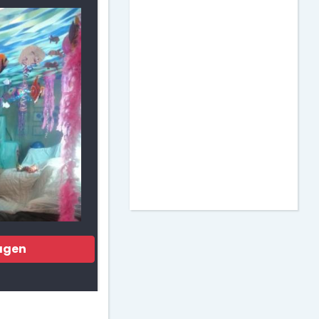
Matemáticas
Murales para Clase
Actividades para
Imprimir
Decoración de Puertas
agen