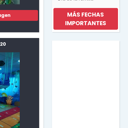
MÁS FECHAS
agen
IMPORTANTES
Día internacional de la
 20
mujer
Día de la musica
Halloween
Día de los niños
Día de la Madre