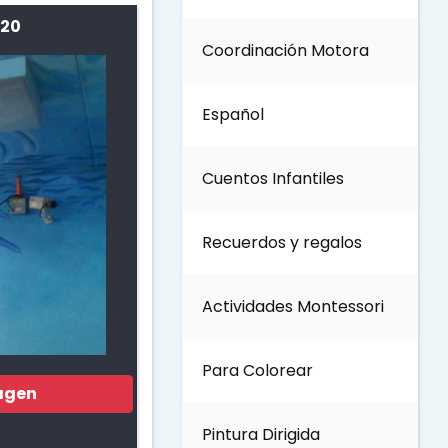
 20
Coordinación Motora
Día de los Abuelos
Español
Día del padre
Cuentos Infantiles
Día del Maestro
Recuerdos y regalos
Día internacional de los
bosques
Actividades Montessori
Invierno
Para Colorear
agen
Día del Medio ambiente
Pintura Dirigida