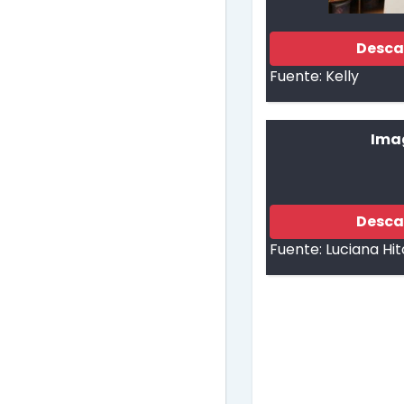
Desca
Fuente:
Kelly
Ima
Desca
Fuente:
Luciana Hi