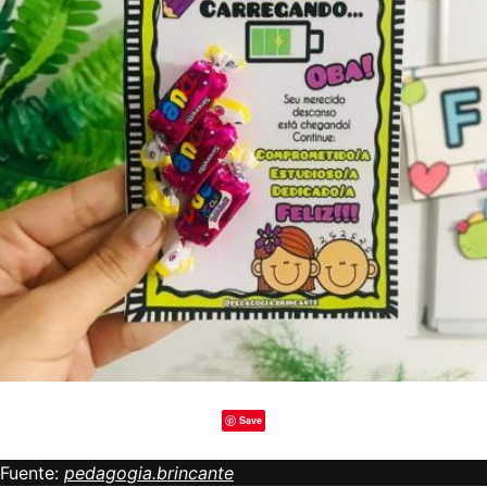
Save
Fuente:
pedagogia.brincante