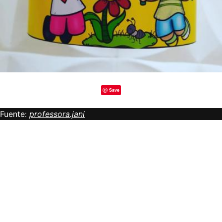
Save
Fuente:
professora.jani