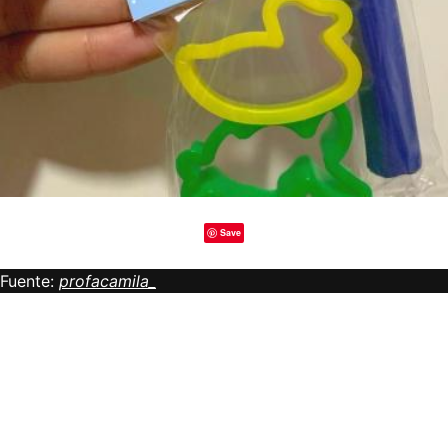
Save
Fuente:
profacamila_