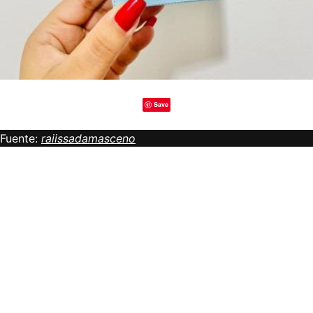
Save
Fuente:
raiissadamasceno