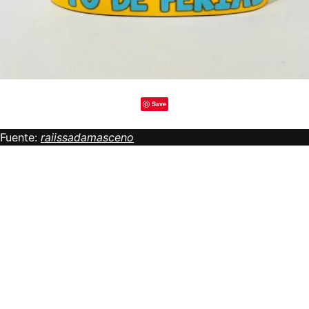
Save
Fuente:
raiissadamasceno