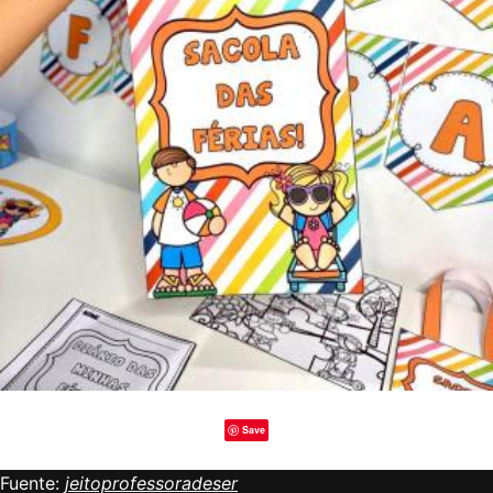
Save
Fuente:
jeitoprofessoradeser