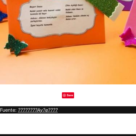
Save
Fuente:
????????Ay?e????