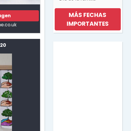
MÁS FECHAS
agen
IMPORTANTES
e.co.uk
Día internacional de la
 20
mujer
Día de la musica
Halloween
Día de los niños
Día de la Madre