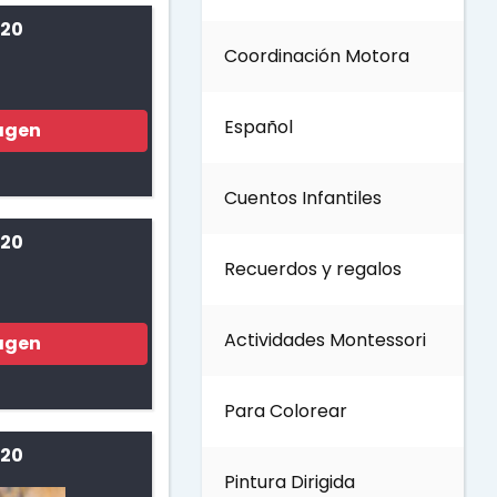
 20
Coordinación Motora
Día de los Abuelos
Español
agen
Día del padre
Cuentos Infantiles
Día del Maestro
 20
Recuerdos y regalos
Día internacional de los
bosques
Actividades Montessori
agen
Invierno
Para Colorear
Día del Medio ambiente
 20
Pintura Dirigida