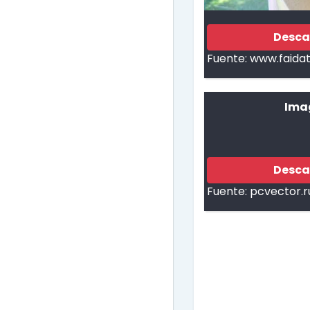
Desca
Fuente:
www.faida
Ima
Desca
Fuente:
pcvector.r