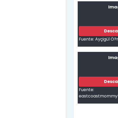
Ima
Desca
Fuente:
Ayçigül Ö
Ima
Desca
Fuente:
eastcoastmommyb