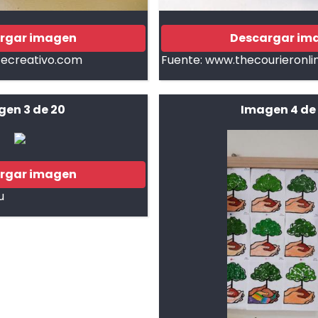
rgar imagen
Descargar im
tecreativo.com
Fuente:
www.thecourieronlin
gen 3 de 20
Imagen 4 de
rgar imagen
u