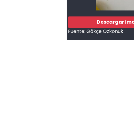
Descargar im
Fuente:
Gökçe Özkonuk