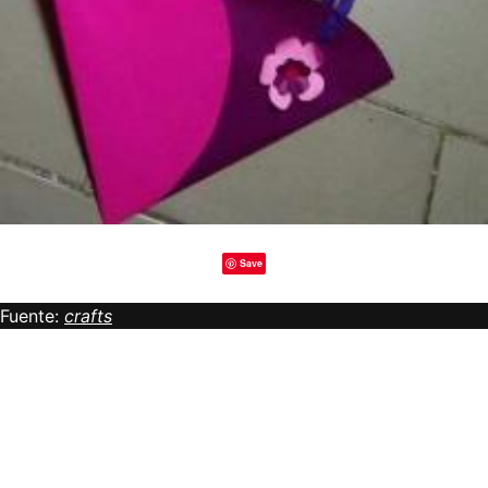
Save
Fuente:
crafts