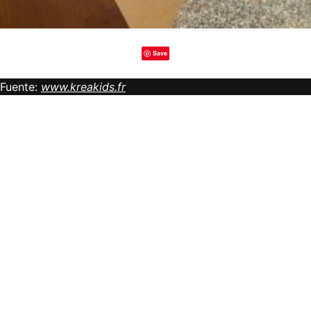
Save
Fuente:
www.kreakids.fr