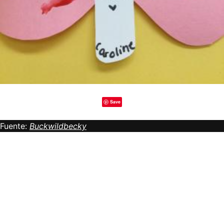
Save
Fuente:
Buckwildbecky