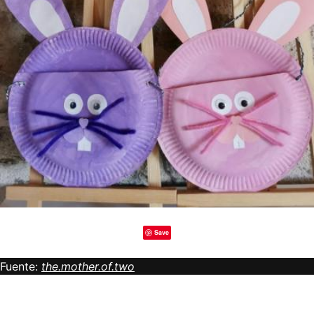
Save
Fuente:
the.mother.of.two