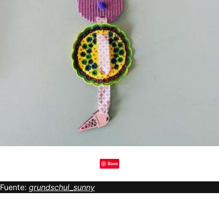
Save
Fuente:
grundschul_sunny