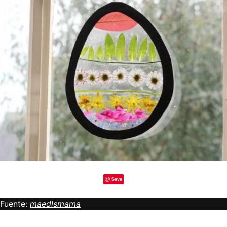
Save
Fuente:
maedlsmama