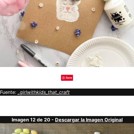
Save
Fuente:
_girlwithkids_that_craft
Imagen 12 de 20 -
Descargar la Imagen Original