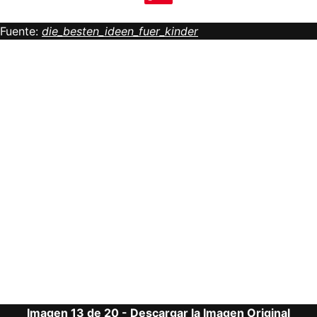
Fuente:
die_besten_ideen_fuer_kinder
Imagen 13 de 20 -
Descargar la Imagen Original