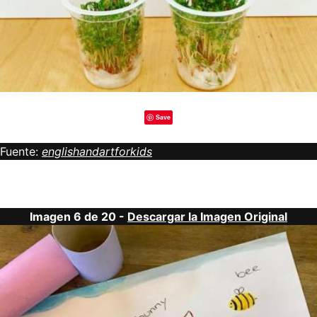
Save
Fuente:
englishandartforkids
Imagen 6 de 20 -
Descargar la Imagen Original