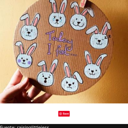
Save
Fuente:
raisinglittlejess