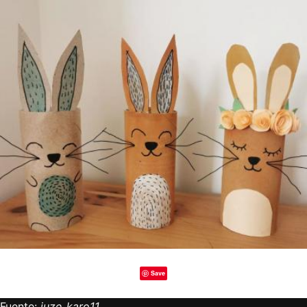
Save
Fuente:
juze_karo11