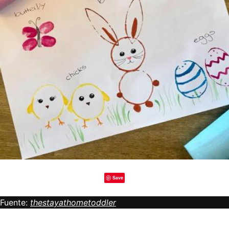
Save
Fuente:
thestayathometoddler