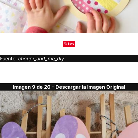
Save
Fuente:
choupi_and_me_diy
Imagen 9 de 20 -
Descargar la Imagen Original