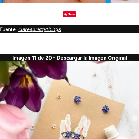
Save
Fuente:
claresprettythings
Imagen 11 de 20 -
Descargar la Imagen Original