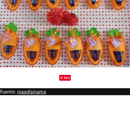
Save
Fuente:
maedlsmama