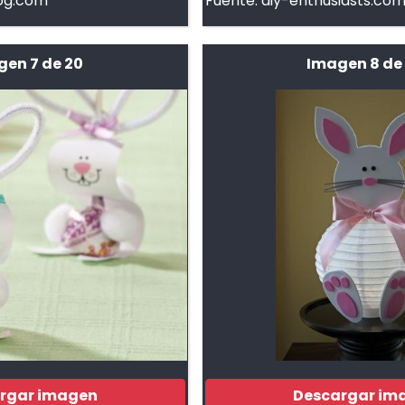
og.com
Fuente:
diy-enthusiasts.co
gen 7 de 20
Imagen 8 de
rgar imagen
Descargar im