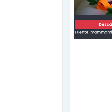
Desca
Fuente:
mammamia