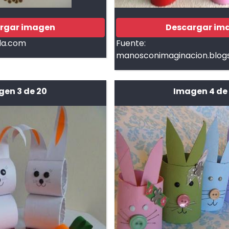
rgar imagen
Descargar im
da.com
Fuente:
manosconimaginacion.blog
gen 3 de 20
Imagen 4 de