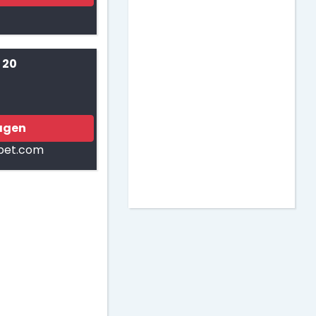
Matemáticas
Murales para Clase
 20
Actividades para
Imprimir
agen
bet.com
Decoración de Puertas