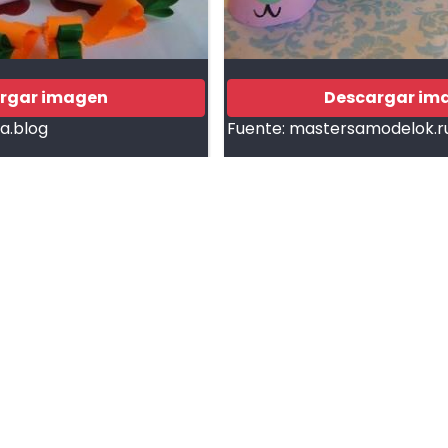
rgar imagen
Descargar im
.blog
Fuente:
mastersamodelok.r