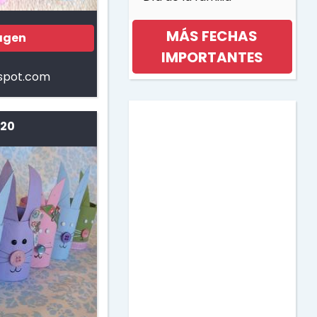
MÁS FECHAS
agen
IMPORTANTES
spot.com
Día internacional de la
mujer
 20
Día de la musica
Halloween
Día de los niños
Día de la Madre