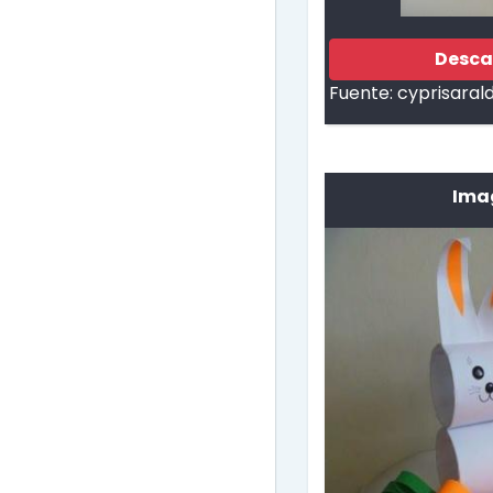
Desca
Fuente:
cyprisaral
Ima