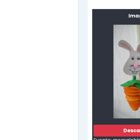
Ima
Desca