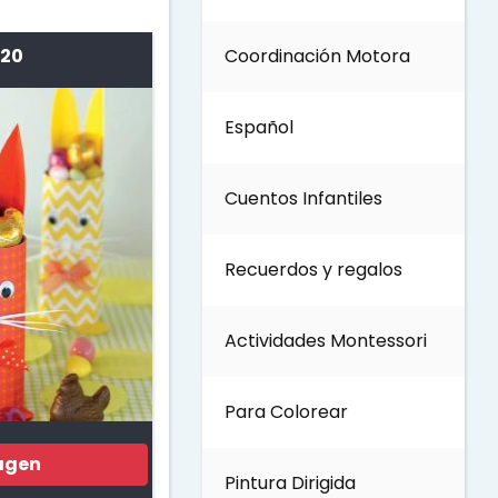
 20
Coordinación Motora
Día de los Abuelos
Español
Día del padre
Cuentos Infantiles
Día del Maestro
Recuerdos y regalos
Día internacional de los
bosques
Actividades Montessori
Invierno
Para Colorear
Día del Medio ambiente
agen
Pintura Dirigida