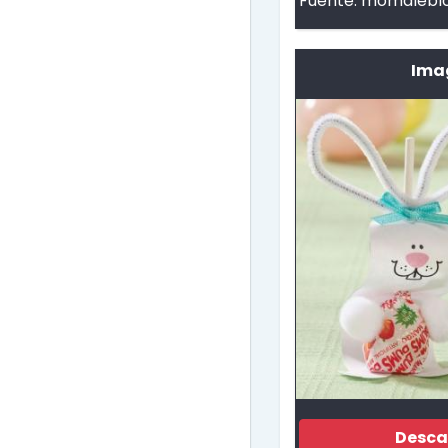
Fuente:
momalebl
Ima
Desca