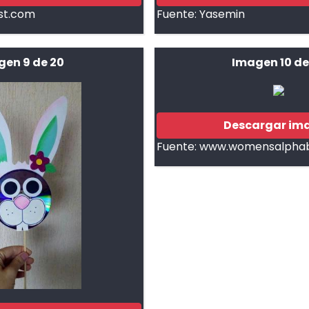
st.com
Fuente:
Yasemin
en 9 de 20
Imagen 10 de
Descargar im
Fuente:
www.womensalpha