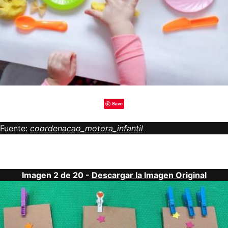
Save
Fuente:
coordenacao_motora_infantil
Imagen 2 de 20 -
Descargar la Imagen Original