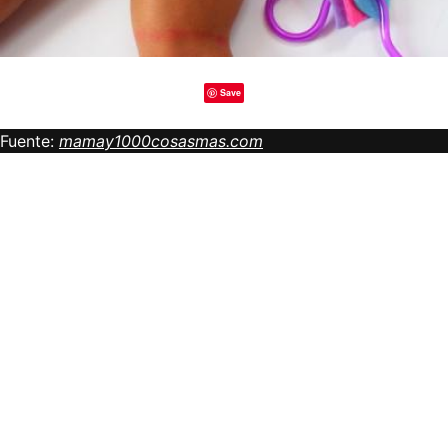
Save
Fuente:
mamay1000cosasmas.com