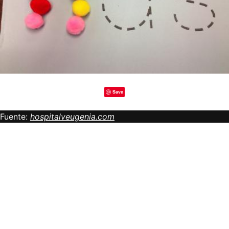
Save
Fuente:
hospitalveugenia.com