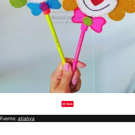
Save
Fuente:
atiabya