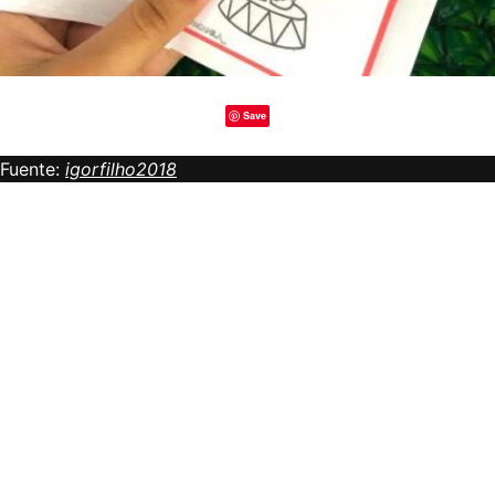
Save
Fuente:
igorfilho2018