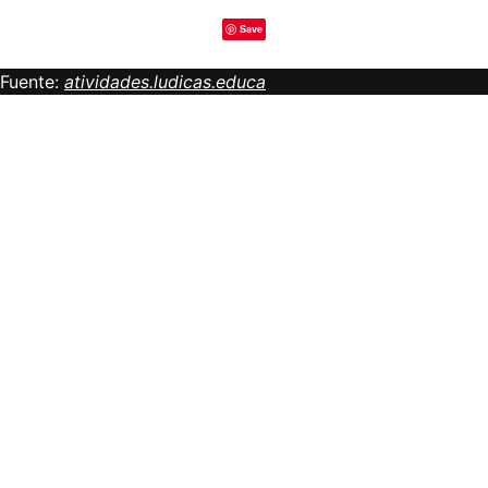
Save
Fuente:
atividades.ludicas.educa