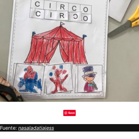
Save
Fuente:
nasaladatiajess