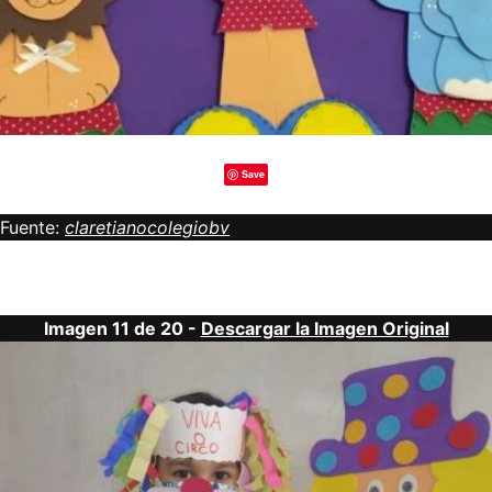
Save
Fuente:
claretianocolegiobv
Imagen 11 de 20 -
Descargar la Imagen Original