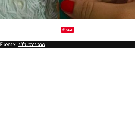
Save
Fuente:
alfaletrando