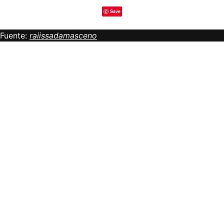
Save
Fuente:
raiissadamasceno