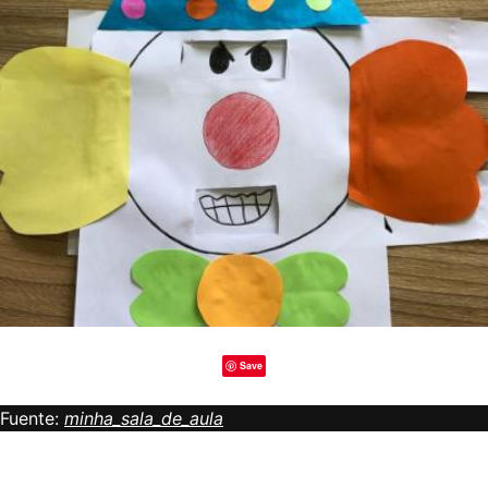
Save
Fuente:
minha_sala_de_aula