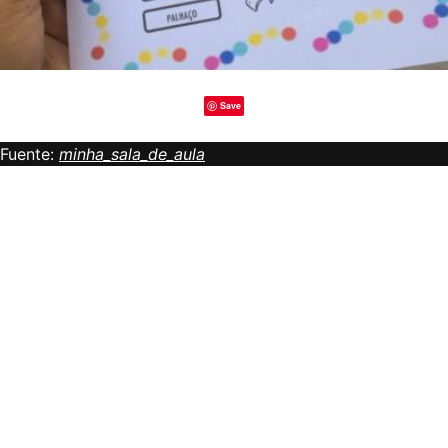
Save
Fuente:
minha_sala_de_aula