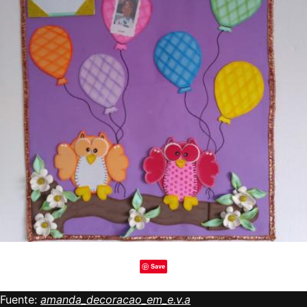
Save
Fuente:
amanda_decoracao_em_e.v.a