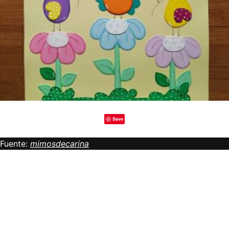
Save
Fuente:
mimosdecarina