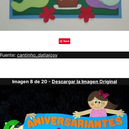
Save
Fuente:
cantinho_datiajosy
Imagen 8 de 20 -
Descargar la Imagen Original