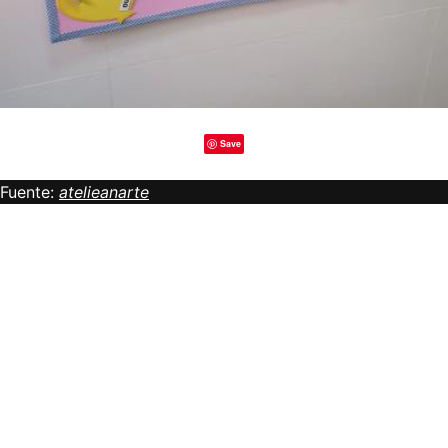
Save
Fuente:
atelieanarte