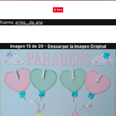
Save
Fuente:
artes__da_ana
Imagen 15 de 20 -
Descargar la Imagen Original