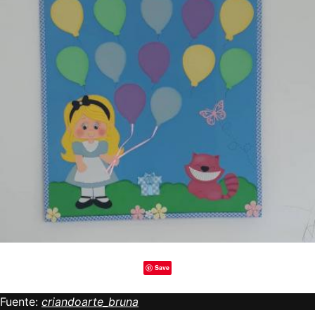
Save
Fuente:
criandoarte_bruna