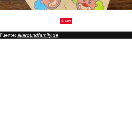
Save
Fuente:
allaroundfamily.de