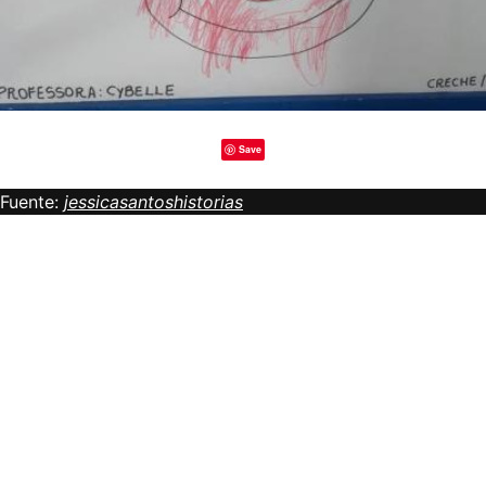
Save
Fuente:
jessicasantoshistorias