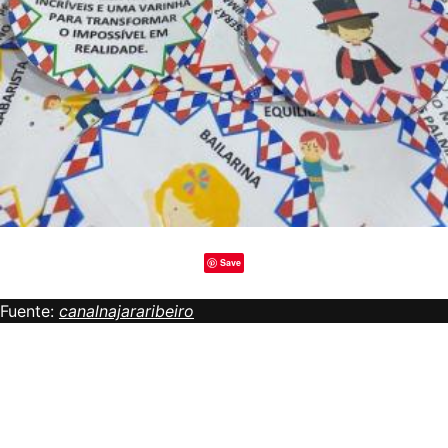
Save
Fuente:
canalnajararibeiro