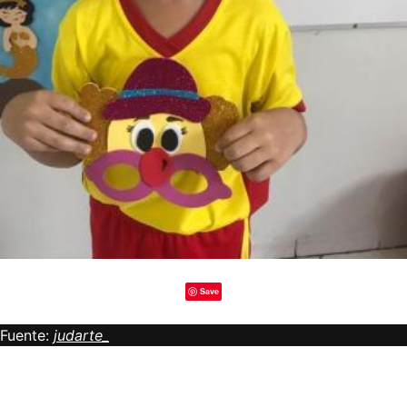
Save
Fuente:
judarte_