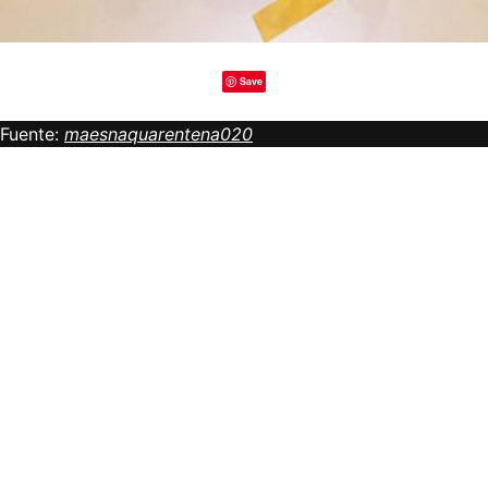
Save
Fuente:
maesnaquarentena020