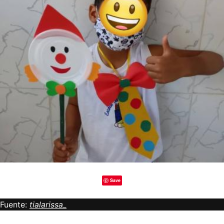
Save
Fuente:
tialarissa_