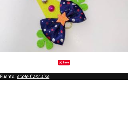
Save
Fuente:
ecole.francaise