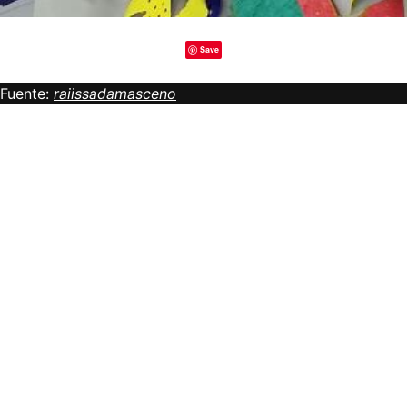
Save
Fuente:
raiissadamasceno