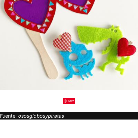
Save
Fuente:
ososglobosypiratas