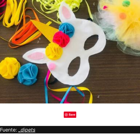
Save
Fuente:
_dipets