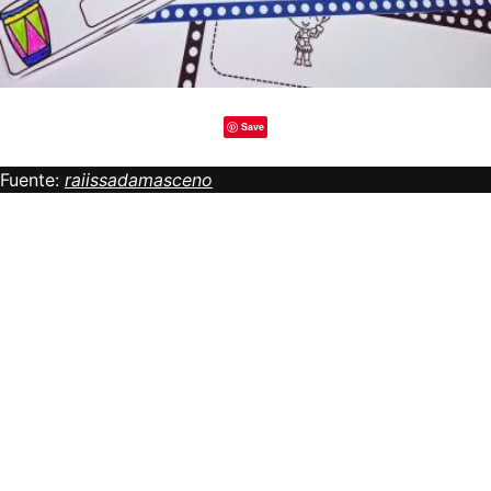
Save
Fuente:
raiissadamasceno