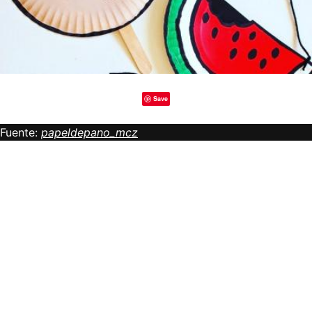
Save
Fuente:
papeldepano_mcz