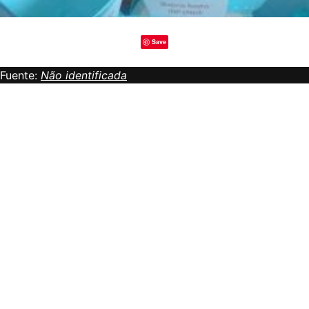
Save
Fuente:
Não identificada