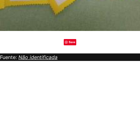
Save
Fuente:
Não identificada