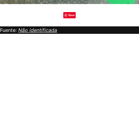
Save
Fuente:
Não identificada