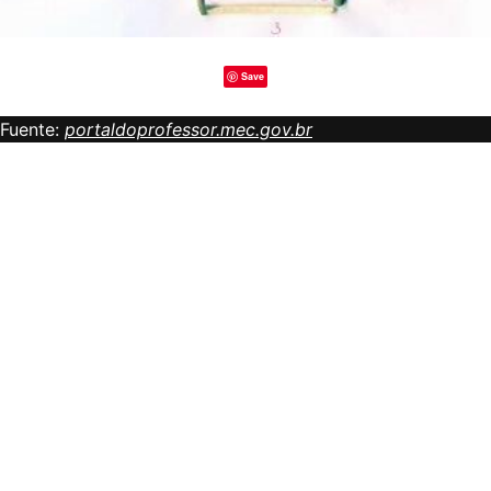
Save
Fuente:
portaldoprofessor.mec.gov.br