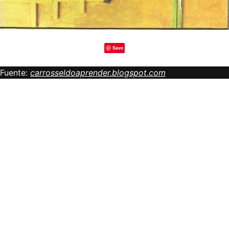
Save
Fuente:
carrosseldoaprender.blogspot.com