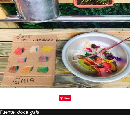
Save
Fuente:
doce_gaia