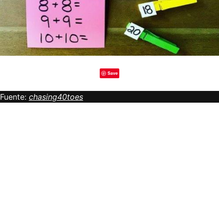
Save
Fuente:
chasing40toes