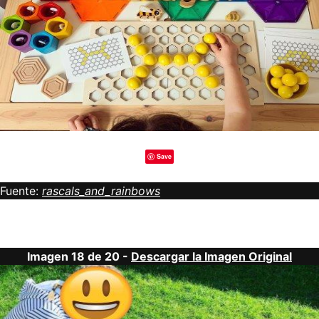
Save
Fuente:
rascals_and_rainbows
Imagen 18 de 20 -
Descargar la Imagen Original