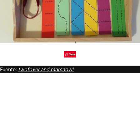
Save
Fuente:
twofoxer.and.mamaowl