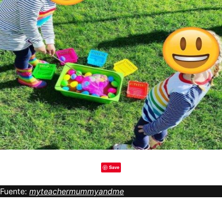
Save
Fuente:
myteachermummyandme