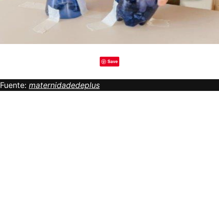
Save
Fuente:
maternidadedeplus