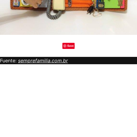
Save
Fuente:
semprefamilia.com.br