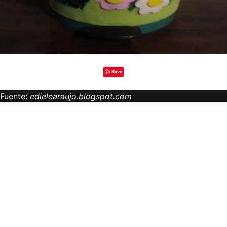
Save
Fuente:
edielearaujo.blogspot.com