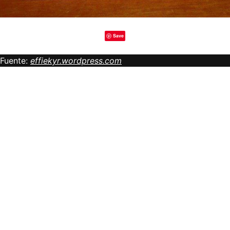
Save
Fuente:
effiekyr.wordpress.com