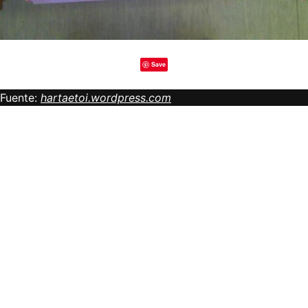
Save
Fuente:
hartaetoi.wordpress.com