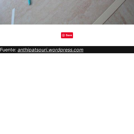
Save
Fuente:
anthipatsouri.wordpress.com