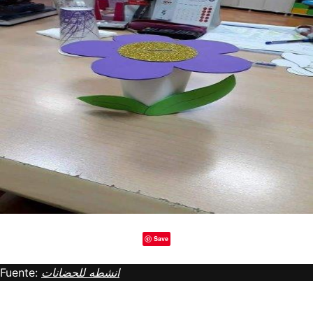
Save
Fuente:
انشطه للحضانات