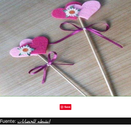
Save
Fuente:
انشطه للحضانات