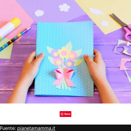
Save
Fuente:
pianetamamma.it