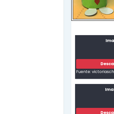
Ima
Desca
Fuente:
victoriasch
Ima
Desca