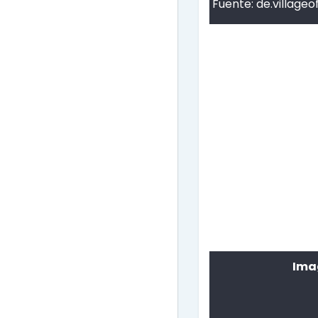
Fuente:
de.village
Imag