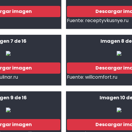
rgar imagen
Descargar im
Fuente:
receptyvkusnye.ru
gen 7 de 16
Imagen 8 de
rgar imagen
Descargar im
linar.ru
Fuente:
willcomfort.ru
gen 9 de 16
Imagen 10 de
rgar imagen
Descargar im