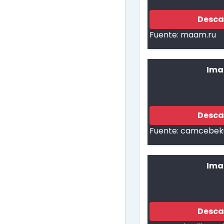
Desca
Fuente:
maam.ru
Ima
Desca
Fuente:
camcebeku
Ima
Desca