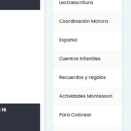
Lectoescritura
Día del Trabajo
Coordinación Motora
Día de los Abuelos
Español
Día del padre
Cuentos Infantiles
Día del Maestro
Recuerdos y regalos
Día internacional de los
bosques
Actividades Montessori
Invierno
 16
Para Colorear
Día del Medio ambiente