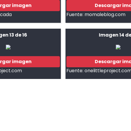
rgar imagen
Descargar im
ficada
Fuente:
momaleblog.com
en 13 de 16
Imagen 14 de
rgar imagen
Descargar im
roject.com
Fuente:
onelittleproject.co