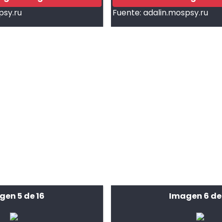
psy.ru
Fuente:
adalin.mospsy.ru
gen 5 de 16
Imagen 6 de