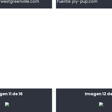
ofwestgreenville.com
Fuente:
joy-pup.com
en 11 de 16
Imagen 12 de