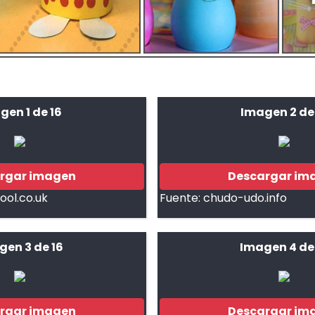
gen 1 de 16
Imagen 2 de
rgar imagen
Descargar im
ool.co.uk
Fuente:
chudo-udo.info
gen 3 de 16
Imagen 4 de
rgar imagen
Descargar im