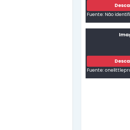
Desca
Fuente:
Não identi
Imag
Desca
Fuente:
onelittlep