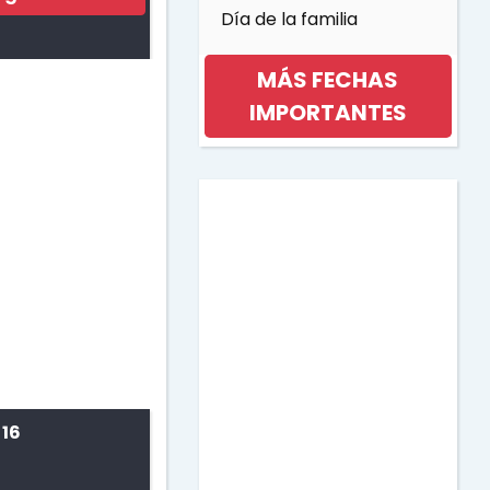
Día de la familia
MÁS FECHAS
IMPORTANTES
Día internacional de la
mujer
Día de la musica
Halloween
Día de los niños
 16
Día de la Madre