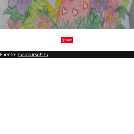
Save
Fuente:
rusdeutsch.ru