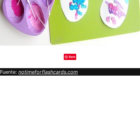
Save
Fuente:
notimeforflashcards.com