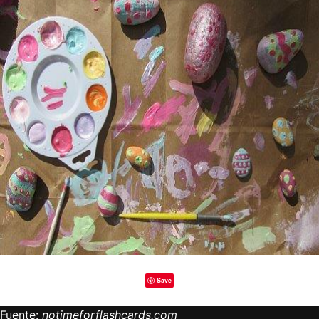
Save
Fuente:
notimeforflashcards.com