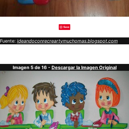
Save
Fuente:
ideandoconrecreartymuchomas.blogspot.com
Imagen 5 de 16 -
Descargar la Imagen Original