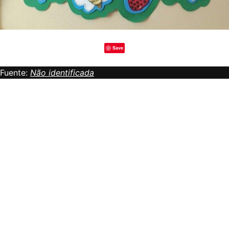
Save
Fuente:
Não identificada