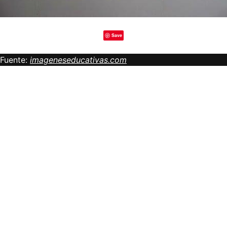
Save
Fuente:
imageneseducativas.com