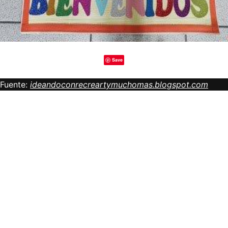
Save
Fuente:
ideandoconrecreartymuchomas.blogspot.com