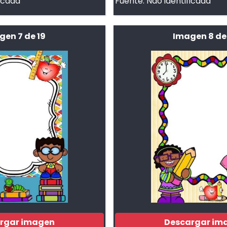
ficada
Fuente:
Não identificada
gen 7 de 19
Imagen 8 de
rgar imagen
Descargar im