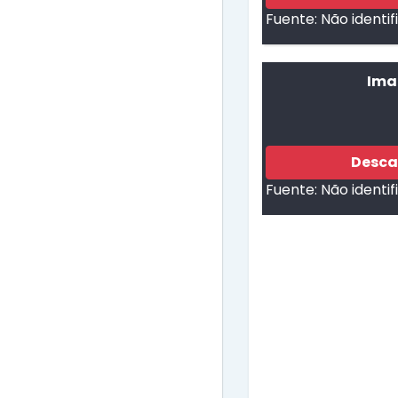
Fuente:
Não identi
Ima
Desca
Fuente:
Não identi