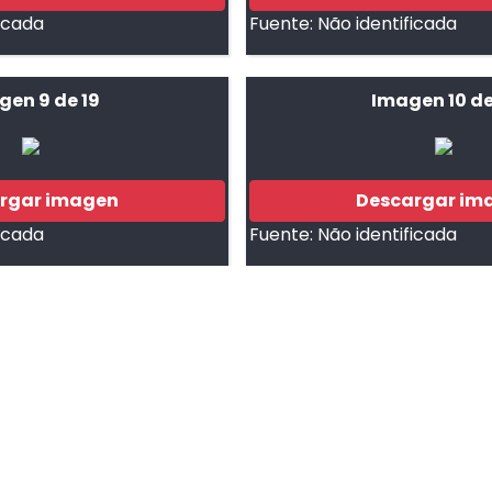
ficada
Fuente:
Não identificada
gen 9 de 19
Imagen 10 de
rgar imagen
Descargar im
ficada
Fuente:
Não identificada