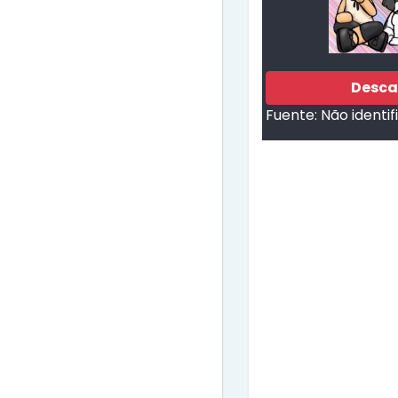
Desca
Fuente:
Não identi