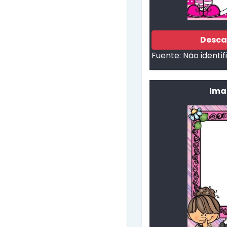
Desca
Fuente:
Não identi
Ima