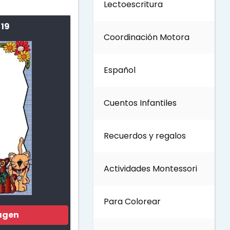
Lectoescritura
Día del Trabajo
 19
Coordinación Motora
Día de los Abuelos
Español
Día del padre
Cuentos Infantiles
Día del Maestro
Recuerdos y regalos
Día internacional de los
bosques
Actividades Montessori
Invierno
Para Colorear
agen
Día del Medio ambiente