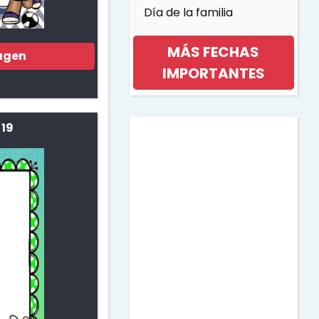
Día de la familia
MÁS FECHAS
agen
IMPORTANTES
Día internacional de la
 19
mujer
Día de la musica
Halloween
Día de los niños
Día de la Madre