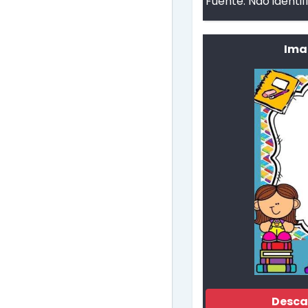
Fuente:
Não identi
Ima
Desca