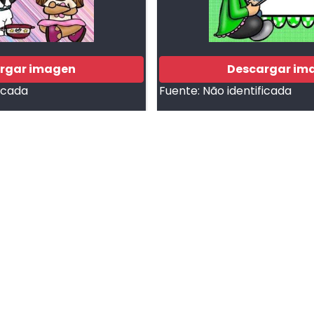
rgar imagen
Descargar im
ficada
Fuente:
Não identificada