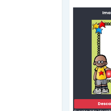
Ima
Desca