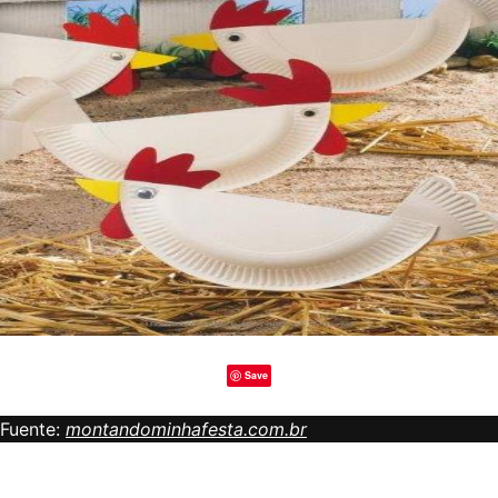
Save
Fuente:
montandominhafesta.com.br