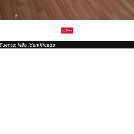
Save
Fuente:
Não identificada